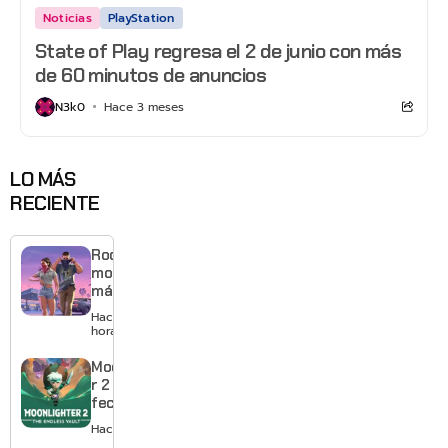
Noticias
PlayStation
State of Play regresa el 2 de junio con más
de 60 minutos de anuncios
N3k0
Hace 3 meses
LO MÁS
RECIENTE
Rockstar
mostrará
más de
GTA 6 en
Hace 18
agosto
horas
con
estreno
Moonlighte
anticipado
r 2 ya tiene
en Netflix
fecha y
puedes
Hace 2 días
quedarte