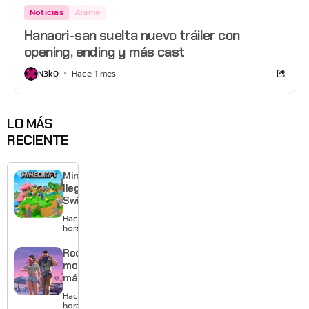
Noticias
Anime
Hanaori-san suelta nuevo tráiler con
opening, ending y más cast
N3k0
Hace 1 mes
LO MÁS
RECIENTE
Minecraft
llega a
Switch 2
con
Hace 3
mejores
horas
gráficos
y mucho
Rockstar
Mario
mostrará
más de
GTA 6 en
Hace 21
agosto
horas