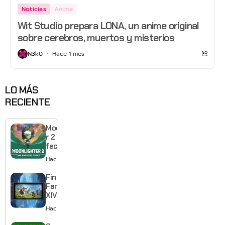
Noticias
Anime
Wit Studio prepara LONA, un anime original
sobre cerebros, muertos y misterios
N3k0
Hace 1 mes
LO MÁS
RECIENTE
Moonlighte
r 2 ya tiene
fecha y
puedes
Hace 10 horas
quedarte
gratis con
Final
el primero
Fantasy
XIV llega a
Switch 2 y
Hace 2 días
te deja
jugar un