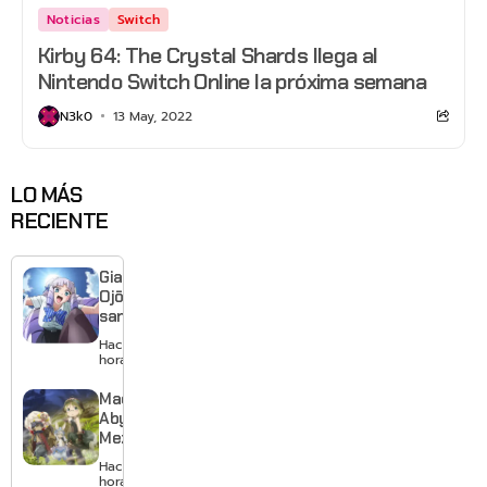
Noticias
Switch
Kirby 64: The Crystal Shards llega al
Nintendo Switch Online la próxima semana
N3k0
13 May, 2022
LO MÁS
RECIENTE
Giant
Ojō-
sama
revela
Hace 18
visual y
horas
confirma
estreno
Made in
para
Abyss:
enero de
Mezameru
2027
Shinpi
Hace 20
revela
horas