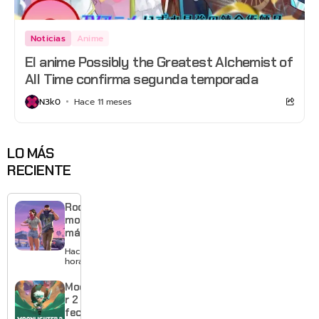
Noticias
Anime
El anime Possibly the Greatest Alchemist of
All Time confirma segunda temporada
N3k0
Hace 11 meses
LO MÁS
RECIENTE
Rockstar
mostrará
más de
GTA 6 en
Hace 13
agosto
horas
con
estreno
Moonlighte
anticipado
r 2 ya tiene
en Netflix
fecha y