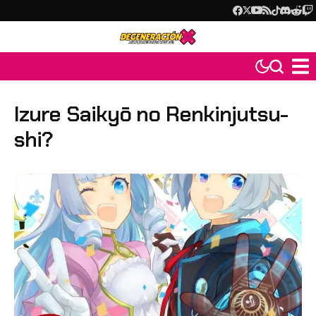
Izure Saikyō no Renkinjutsu-
shi?