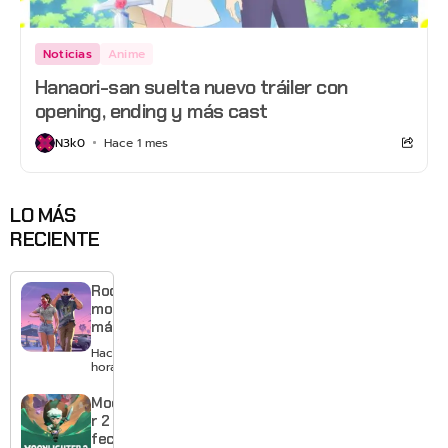
Noticias
Anime
Hanaori-san suelta nuevo tráiler con
opening, ending y más cast
N3k0
Hace 1 mes
LO MÁS
RECIENTE
Rockstar
mostrará
más de
GTA 6 en
Hace 8
agosto
horas
con
estreno
Moonlighte
anticipado
r 2 ya tiene
en Netflix
fecha y