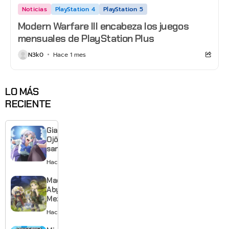
Noticias
PlayStation 4
PlayStation 5
Modern Warfare III encabeza los juegos
mensuales de PlayStation Plus
N3k0
Hace 1 mes
LO MÁS
RECIENTE
Giant
Ojō-
sama
revela
Hace 1 día
visual y
confirma
Made in
estreno
Abyss:
para
Mezameru
enero de
Shinpi
Hace 2 días
2027
revela
nuevo