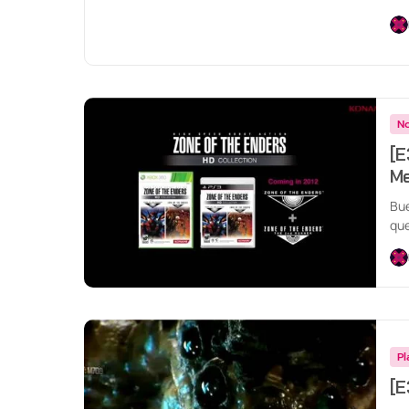
No
[E
Me
Bue
que
Pl
[E