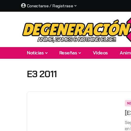
Conectarse / Registrase
Noticias
Reseñas
Vídeos
Anim
E3 2011
N
[E
Seg
en 