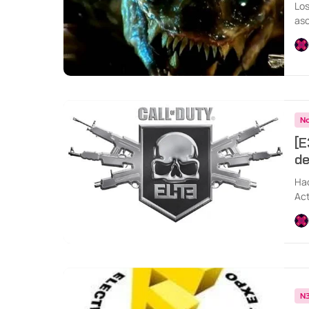
Los
aso
obs
No
[E
de
Hac
Act
N