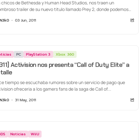
 chicos de Bethesda y Human Head Studios, nos traen un
mbroso trailer de su nuevo titulo llamado Prey 2, donde podemos
ervar...
N3k0
03 Jun, 2011
ticias
PC
PlayStation 3
Xbox 360
311] Activision nos presenta “Call of Duty Elite” a
talle
e tiempo se escuchaba rumores sobre un servicio de pago que
ivision ofreceria a los gamers fans de la saga de Call of...
N3k0
31 May, 2011
3DS
Noticias
WiiU