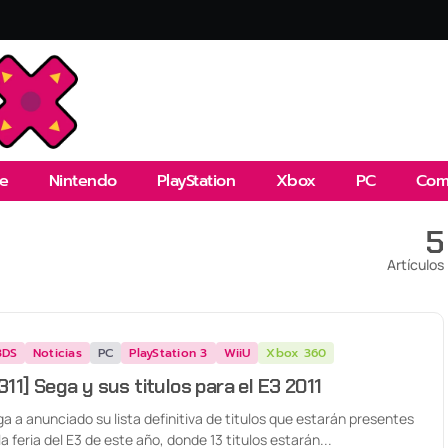
e
Nintendo
PlayStation
Xbox
PC
Com
5
Artículos
3DS
Noticias
PC
PlayStation 3
WiiU
Xbox 360
311] Sega y sus titulos para el E3 2011
a a anunciado su lista definitiva de titulos que estarán presentes
la feria del E3 de este año, donde 13 titulos estarán...