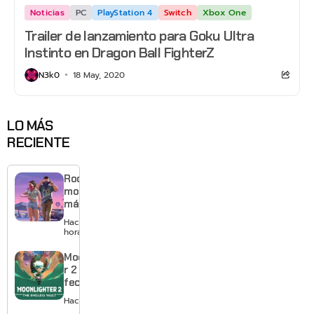
Noticias
PC
PlayStation 4
Switch
Xbox One
Trailer de lanzamiento para Goku Ultra
Instinto en Dragon Ball FighterZ
N3k0
18 May, 2020
LO MÁS
RECIENTE
Rockstar
mostrará
más de
GTA 6 en
Hace 18
agosto
horas
con
estreno
Moonlighte
anticipado
r 2 ya tiene
en Netflix
fecha y
puedes
Hace 2 días
quedarte