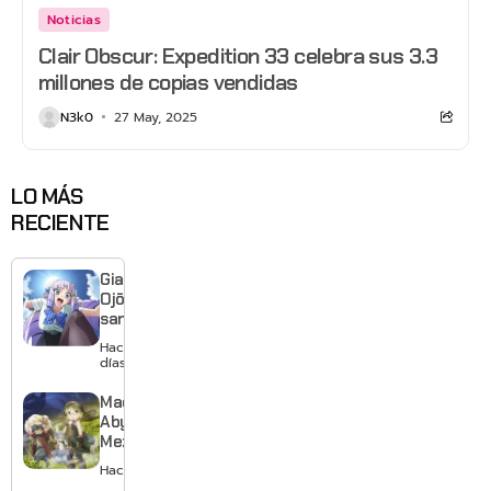
Noticias
Clair Obscur: Expedition 33 celebra sus 3.3
millones de copias vendidas
N3k0
27 May, 2025
LO MÁS
RECIENTE
Giant
Ojō-
sama
revela
Hace 2
visual y
días
confirma
estreno
Made in
para
Abyss:
enero de
Mezameru
2027
Shinpi
Hace 2 días
revela