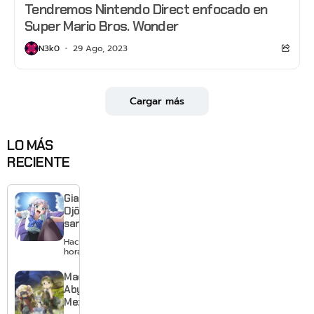
Tendremos Nintendo Direct enfocado en
Super Mario Bros. Wonder
N3k0
29 Ago, 2023
Cargar más
LO MÁS
RECIENTE
Giant
Ojō-
sama
revela
Hace 5
visual y
horas
confirma
estreno
Made in
para
Abyss:
enero de
Mezameru
2027