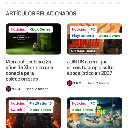
anticipado
en Netflix
ARTÍCULOS RELACIONADOS
Noticias
Xbox Series
Noticias
PC
PlayStation 5
Xbox Series
Microsoft celebra 25
JOIN US quiere que
años de Xbox con una
armes tu propio culto
consola para
apocalíptico en 2027
coleccionistas
N3k0
Hace 2 meses
N3k0
Hace 2 meses
Noticias
PlayStation 5
Noticias
PC
Switch 2
Xbox Series
Xbox Series