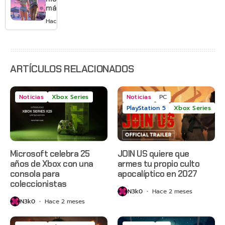
más de
GTA 6 en
Hace 1 día
agosto
con
estreno
anticipado
en Netflix
ARTÍCULOS RELACIONADOS
Noticias
Xbox Series
Noticias
PC
PlayStation 5
Xbox Series
Microsoft celebra 25
JOIN US quiere que
años de Xbox con una
armes tu propio culto
consola para
apocalíptico en 2027
coleccionistas
N3k0
Hace 2 meses
N3k0
Hace 2 meses