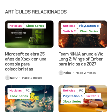
anticipado
en Netflix
ARTÍCULOS RELACIONADOS
Noticias
Xbox Series
Noticias
PlayStation 5
Switch 2
Xbox Series
Microsoft celebra 25
Team NINJA anuncia Wo
años de Xbox con una
Long 2: Wings of Ember
consola para
para inicios de 2027
coleccionistas
N3k0
Hace 2 meses
N3k0
Hace 2 meses
Noticias
PC
Noticias
PC
Xbox Series
PlayStation 5
Switch 2
Xbox Series