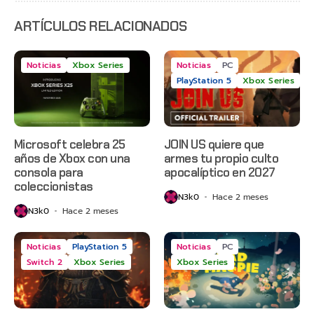
Grounded
2 y más
ARTÍCULOS RELACIONADOS
Noticias
Xbox Series
Noticias
PC
PlayStation 5
Xbox Series
Microsoft celebra 25
JOIN US quiere que
años de Xbox con una
armes tu propio culto
consola para
apocalíptico en 2027
coleccionistas
N3k0
Hace 2 meses
N3k0
Hace 2 meses
Noticias
PlayStation 5
Noticias
PC
Switch 2
Xbox Series
Xbox Series