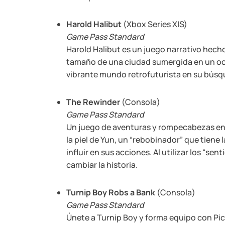
Harold Halibut
(Xbox Series X|S)
Game Pass Standard
Harold Halibut es un juego narrativo hecho
tamaño de una ciudad sumergida en un océ
vibrante mundo retrofuturista en su búsqu
The Rewinder
(Consola)
Game Pass Standard
Un juego de aventuras y rompecabezas en 2
la piel de Yun, un “rebobinador” que tiene
influir en sus acciones. Al utilizar los “sen
cambiar la historia.
Turnip Boy Robs a Bank
(Consola)
Game Pass Standard
Únete a Turnip Boy y forma equipo con Pic