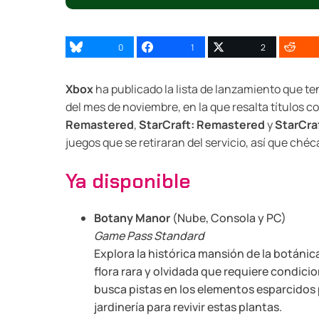
0
1
2
Xbox
ha publicado la lista de lanzamiento que te
del mes de noviembre, en la que resalta títulos 
Remastered
,
StarCraft: Remastered
y
StarCraf
juegos que se retiraran del servicio, así que ch
Ya disponible
Botany Manor
(Nube, Consola y PC)
Game Pass Standard
Explora la histórica mansión de la botánic
flora rara y olvidada que requiere condici
busca pistas en los elementos esparcidos 
jardinería para revivir estas plantas.