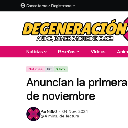
Conectarse / Registrase
Noticias
Reseñas
Vídeos
Anim
Noticias
PC
Xbox
Anuncian la primer
de noviembre
Por
N3k0
04 Nov, 2024
4 mins. de lectura