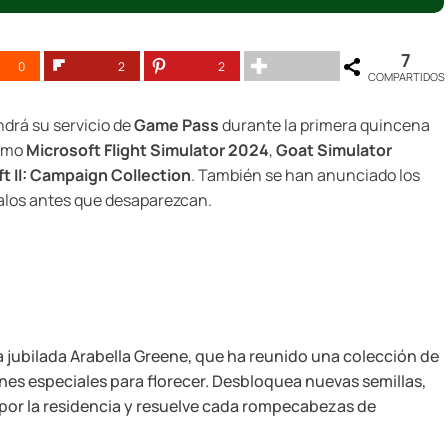
7
0
2
2
COMPARTIDOS
ndrá su servicio de
Game Pass
durante la primera quincena
como
Microsoft Flight Simulator 2024
,
Goat Simulator
t II: Campaign Collection
. También se han anunciado los
écalos antes que desaparezcan.
a jubilada Arabella Greene, que ha reunido una colección de
ones especiales para florecer. Desbloquea nuevas semillas,
por la residencia y resuelve cada rompecabezas de