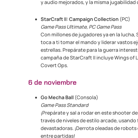
y audio mejorados, y la misma jugabilidad
StarCraft II: Campaign Collection
(PC)
Game Pass Ultimate, PC Game Pass
Con millones de jugadores ya en la lucha, S
toca a ti tomar el mando y liderar vastos ej
estrellas. Prepárate para la guerra interes
campaña de StarCraft II incluye Wings of L
Covert Ops.
6 de noviembre
Go Mecha Ball
(Consola)
Game Pass Standard
¡Prepárate y sal a rodar en este shooter d
través de niveles de estilo arcade, usando 
devastadoras. ¡Derrota oleadas de robots 
entre partidas!