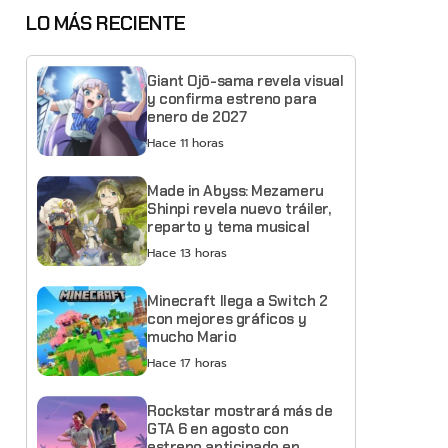
LO MÁS RECIENTE
Giant Ojō-sama revela visual
y confirma estreno para
enero de 2027
Hace 11 horas
Made in Abyss: Mezameru
Shinpi revela nuevo tráiler,
reparto y tema musical
Hace 13 horas
Minecraft llega a Switch 2
con mejores gráficos y
mucho Mario
Hace 17 horas
Rockstar mostrará más de
GTA 6 en agosto con
estreno anticipado en