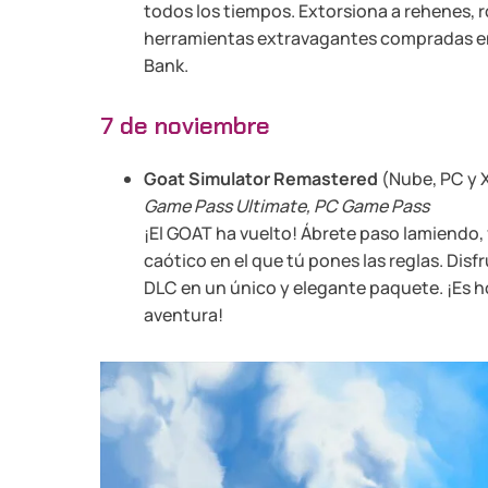
todos los tiempos. Extorsiona a rehenes, ro
herramientas extravagantes compradas en 
Bank.
7 de noviembre
Goat Simulator Remastered
(Nube, PC y X
Game Pass Ultimate, PC Game Pass
¡El GOAT ha vuelto! Ábrete paso lamiend
caótico en el que tú pones las reglas. Disf
DLC en un único y elegante paquete. ¡Es h
aventura!