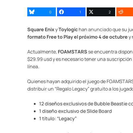
0
1
2
Square Enix
y
Toylogic
han
anunciado
que su ju
formato Free to Play el próximo 4 de octubre
y 
Actualmente,
FOAMSTARS
se encuentra disponib
$29.99 usd y es necesario tener una suscripción 
línea.
Quienes hayan adquirido el juego de FOAMSTARS 
distribuir un “Regalo Legacy” gratuito a los jug
12 diseños exclusivos de Bubble Beastie co
1 diseño exclusivo de Slide Board
1 título: “Legacy”