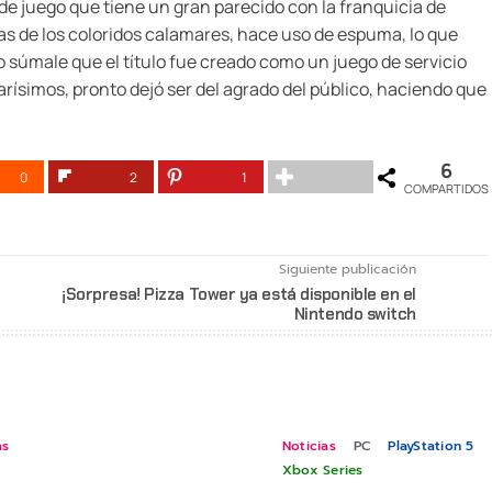
de juego que tiene un gran parecido con la franquicia de
tas de los coloridos calamares, hace uso de espuma, lo que
 súmale que el título fue creado como un juego de servicio
ísimos, pronto dejó ser del agrado del público, haciendo que
6
0
2
1
COMPARTIDOS
Siguiente publicación
¡Sorpresa! Pizza Tower ya está disponible en el
Nintendo switch
as
Noticias
PC
PlayStation 5
Xbox Series