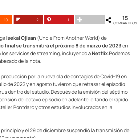
15
10
2
1
COMPARTIDOS
nga
Isekai Ojisan
(Uncle From Another World) de
io final se transmitirá el próximo 8 de marzo de 2023
en
n los servicios de streaming, incluyendo a
Netflix
.Podemos
abezado de la nota.
 producción por la nueva ola de contagios de Covid-19 en
ulio de 2022 y en agosto tuvieron que retrasar el episodio
rus dentro del estudio. Después de la emisión del séptimo
pensión del octavo episodio en adelante, citando el rápido
elier Pontdarc y otros estudios involucrados en la
l principio y el 29 de diciembre suspendió la transmisión del