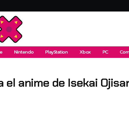
e
Nintendo
PlayStation
Xbox
PC
Com
a el anime de Isekai Ojisa