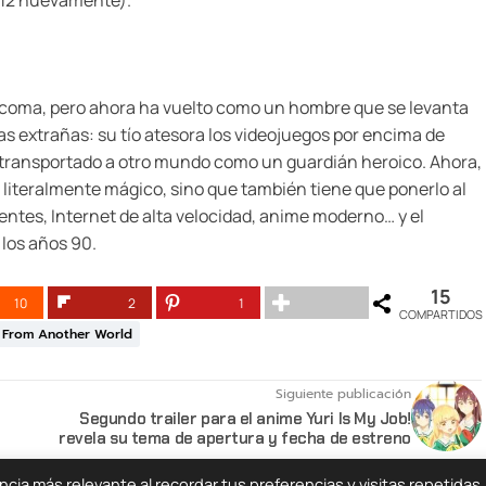
io 12 nuevamente).
en coma, pero ahora ha vuelto como un hombre que se levanta
s extrañas: su tío atesora los videojuegos por encima de
e transportado a otro mundo como un guardián heroico. Ahora,
s literalmente mágico, sino que también tiene que ponerlo al
gentes, Internet de alta velocidad, anime moderno… y el
 los años 90.
15
10
2
1
COMPARTIDOS
 From Another World
Siguiente publicación
Segundo trailer para el anime Yuri Is My Job!
revela su tema de apertura y fecha de estreno
ia más relevante al recordar tus preferencias y visitas repetidas.