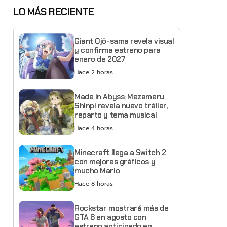
LO MÁS RECIENTE
Giant Ojō-sama revela visual
y confirma estreno para
enero de 2027
Hace 2 horas
Made in Abyss: Mezameru
Shinpi revela nuevo tráiler,
reparto y tema musical
Hace 4 horas
Minecraft llega a Switch 2
con mejores gráficos y
mucho Mario
Hace 8 horas
Rockstar mostrará más de
GTA 6 en agosto con
estreno anticipado en