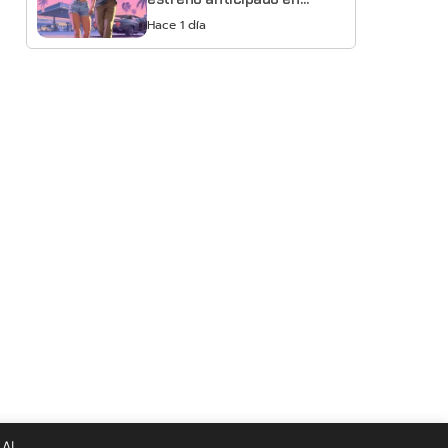
Netflix
Hace 1 día
 Al