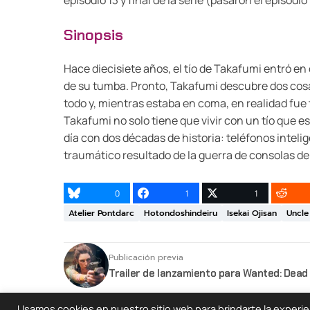
episodio 13 y final de la serie (pasaron el episod
Sinopsis
Hace diecisiete años, el tío de Takafumi entró 
de su tumba. Pronto, Takafumi descubre dos cosa
todo y, mientras estaba en coma, en realidad fu
Takafumi no solo tiene que vivir con un tío que e
día con dos décadas de historia: teléfonos inteli
traumático resultado de la guerra de consolas de
0
1
1
Atelier Pontdarc
Hotondoshindeiru
Isekai Ojisan
Uncle
Publicación previa
Trailer de lanzamiento para Wanted: Dead
Usamos cookies en nuestro sitio web para brindarte la experienc