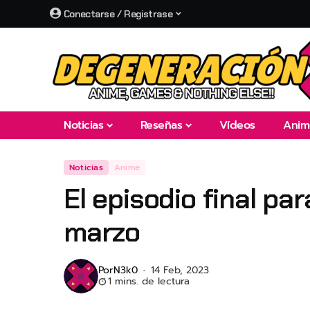
Conectarse / Registrase
Noticias
Reseñas
Vídeos
Anim
Noticias
Anime
El episodio final par
marzo
Por
N3k0
14 Feb, 2023
1 mins. de lectura