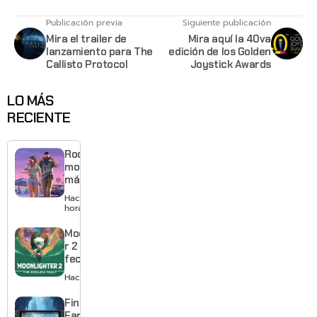
Publicación previa
Siguiente publicación
Mira el trailer de
Mira aquí la 40va
lanzamiento para The
edición de los Golden
Callisto Protocol
Joystick Awards
LO MÁS
RECIENTE
Rockstar
mostrará
más de
GTA 6 en
Hace 13
agosto
horas
con
estreno
Moonlighte
anticipado
r 2 ya tiene
en Netflix
fecha y
puedes
Hace 2 días
quedarte
gratis con
Final
el primero
Fantasy