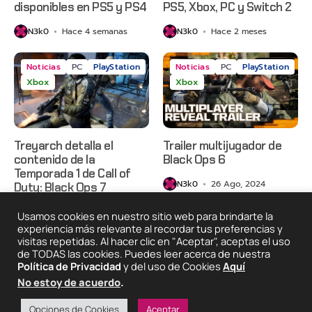
disponibles en PS5 y PS4
PS5, Xbox, PC y Switch 2
N3k0
Hace 4 semanas
N3k0
Hace 2 meses
Noticias
PC
PlayStation
Noticias
PC
PlayStation
Xbox
Xbox
Treyarch detalla el
Trailer multijugador de
contenido de la
Black Ops 6
Temporada 1 de Call of
N3k0
26 Ago, 2024
Duty: Black Ops 7
N3k0
Hace 10 meses
Usamos cookies en nuestro sitio web para brindarte la
experiencia más relevante al recordar tus preferencias y
visitas repetidas. Al hacer clic en "Aceptar", aceptas el uso
de TODAS las cookies. Puedes leer acerca de nuestra
2025 © Degeneraciónx.com | Anime, Games & Nothing
Política de Privacidad
y del uso de Cookies
Aquí
Else
No estoy de acuerdo
.
Quiénes
Condiciones De
Políticas De
¡Colabora!
Somos
Uso
Privacidad
Opciones de Cookies
Aceptar