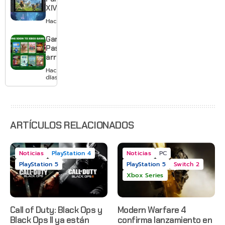
XIV llega a
Switch 2 y
Hace 3 días
te deja
jugar un
Game
mes sin
Pass
pagar
arranca
suscripción
agosto
Hace 3
con
días
Gears of
War: E-
Day,
Grounded
2 y más
ARTÍCULOS RELACIONADOS
Noticias
PlayStation 4
Noticias
PC
PlayStation 5
PlayStation 5
Switch 2
Xbox Series
Call of Duty: Black Ops y
Modern Warfare 4
Black Ops II ya están
confirma lanzamiento en