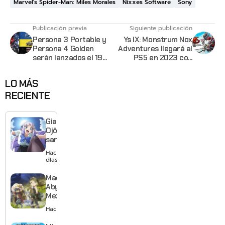
Marvel's Spider-Man: Miles Morales
Nixxes Software
Sony
Publicación previa
Siguiente publicación
Persona 3 Portable y
Ys IX: Monstrum Nox
Persona 4 Golden
Adventures llegará al
serán lanzados el 19
PS5 en 2023 con
de enero 2023
todos los DLC
LO MÁS
RECIENTE
Giant
Ojō-
sama
revela
Hace 2
visual y
días
confirma
estreno
Made in
para
Abyss:
enero de
Mezameru
2027
Shinpi
Hace 2 días
revela
nuevo