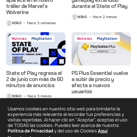
aparece en el nuevo
gameplay extendido
tráiler de Marvel’s
durante el State of Play
Wolverine
N3k0
Hace 2 meses
N3k0
Hace 3 semanas
Noticias
PlayStation
Noticias
PlayStation
State of Play regresa el
PS Plus Essential vuelve
2 de junio con más de 60
a subir de precio y
minutos de anuncios
afecta a nuevos
usuarios
N3k0
Hace 3 meses
N3k0
Hace 3 meses
Usamos cookies en nuestro sitio web para brindarte la
experiencia más relevante al recordar tus preferencias y
visitas repetidas. Al hacer clic en "Aceptar", aceptas el uso
2025 © Degeneraciónx.com | Anime, Games & Nothing
de TODAS las cookies. Puedes leer acerca de nuestra
Else
Política de Privacidad
y del uso de Cookies
Aquí
Quiénes
Condiciones De
Políticas De
¡Colabora!