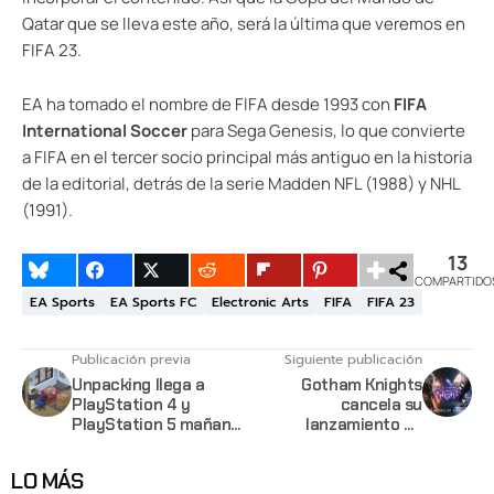
Qatar que se lleva este año, será la última que veremos en
FIFA 23.
EA ha tomado el nombre de FIFA desde 1993 con
FIFA
International Soccer
para Sega Genesis, lo que convierte
a FIFA en el tercer socio principal más antiguo en la historia
de la editorial, detrás de la serie Madden NFL (1988) y NHL
(1991).
13
COMPARTIDO
EA Sports
EA Sports FC
Electronic Arts
FIFA
FIFA 23
Publicación previa
Siguiente publicación
Unpacking llega a
Gotham Knights
PlayStation 4 y
cancela su
PlayStation 5 mañana
lanzamiento en
10 de mayo 2022
PlayStation 4 y Xbox
One. Lanzan un nuevo
LO MÁS
video gameplay de