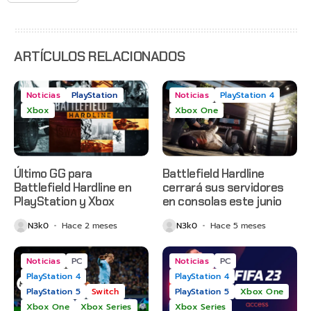
con
estreno
anticipado
en Netflix
ARTÍCULOS RELACIONADOS
Noticias
PlayStation
Noticias
PlayStation 4
Xbox
Xbox One
Último GG para
Battlefield Hardline
Battlefield Hardline en
cerrará sus servidores
PlayStation y Xbox
en consolas este junio
N3k0
Hace 2 meses
N3k0
Hace 5 meses
Noticias
PC
Noticias
PC
PlayStation 4
PlayStation 4
PlayStation 5
Switch
PlayStation 5
Xbox One
Xbox One
Xbox Series
Xbox Series