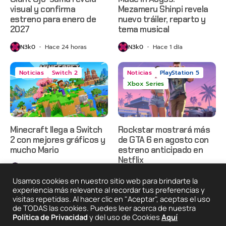
visual y confirma
Mezameru Shinpi revela
estreno para enero de
nuevo tráiler, reparto y
2027
tema musical
N3k0
Hace 24 horas
N3k0
Hace 1 día
Noticias
Switch 2
Noticias
PlayStation 5
Xbox Series
Minecraft llega a Switch
Rockstar mostrará más
2 con mejores gráficos y
de GTA 6 en agosto con
mucho Mario
estreno anticipado en
Netflix
N3k0
Hace 1 día
N3k0
Hace 2 días
Usamos cookies en nuestro sitio web para brindarte la
experiencia más relevante al recordar tus preferencias y
visitas repetidas. Al hacer clic en "Aceptar", aceptas el uso
de TODAS las cookies. Puedes leer acerca de nuestra
2025 © Degeneraciónx.com | Anime, Games & Nothing
Política de Privacidad
y del uso de Cookies
Aquí
Else