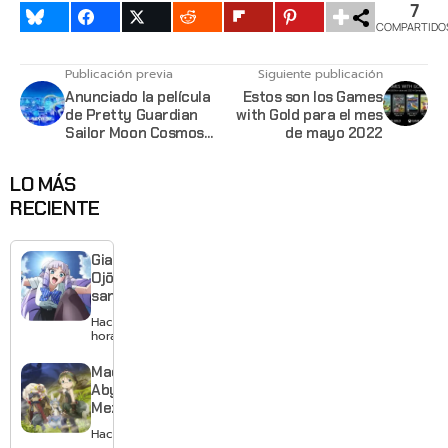
7
COMPARTIDO
Publicación previa
Siguiente publicación
Anunciado la película
Estos son los Games
de Pretty Guardian
with Gold para el mes
Sailor Moon Cosmos
de mayo 2022
para estrenarse en
2023
LO MÁS
RECIENTE
Giant
Ojō-
sama
revela
Hace 24
visual y
horas
confirma
estreno
Made in
para
Abyss:
enero de
Mezameru
2027
Shinpi
Hace 1 día
revela