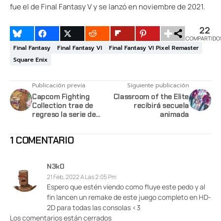
fue el de Final Fantasy V y se lanzó en noviembre de 2021.
22
COMPARTIDO
Final Fantasy
Final Fantasy VI
Final Fantasy VI Pixel Remaster
Square Enix
Publicación previa
Siguiente publicación
Capcom Fighting
Classroom of the Elite
Collection trae de
recibirá secuela
regreso la serie de
animada
Darkstalkers y otros
juegos clásicos de
1 COMENTARIO
peleas
N3k0
21 Feb, 2022 A Las 2:05 Pm
Espero que estén viendo como fluye este pedo y al
fin lancen un remake de este juego completo en HD-
2D para todas las consolas <3
Los comentarios están cerrados