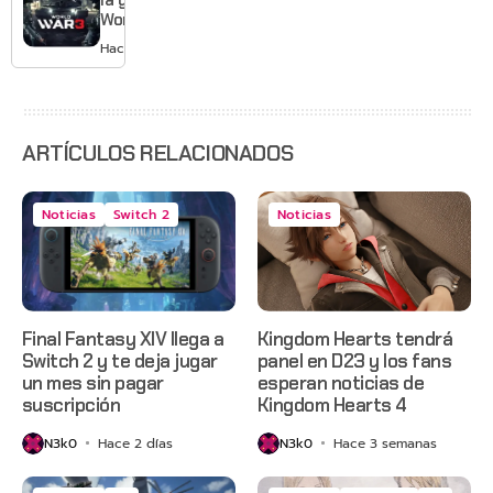
Grounded
World War
2 y más
3 apaga
Hace 2 días
sus
servidores
ARTÍCULOS RELACIONADOS
Noticias
Switch 2
Noticias
Final Fantasy XIV llega a
Kingdom Hearts tendrá
Switch 2 y te deja jugar
panel en D23 y los fans
un mes sin pagar
esperan noticias de
suscripción
Kingdom Hearts 4
N3k0
Hace 2 días
N3k0
Hace 3 semanas