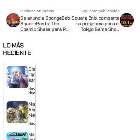
Publicación previa
Siguiente publicación
Se anuncia SpongeBob
Square Enix comparte
SquarePants: The
su programa para el
Cosmic Shake para PC
Tokyo Game Show
y Consolas
2021
LO MÁS
RECIENTE
Giant
Ojō-
sama
revela
Hace 3
visual y
días
confirma
estreno
Made in
para
Abyss:
enero de
Mezameru
2027
Shinpi
Hace 3 días
revela
nuevo
Minecraft
tráiler,