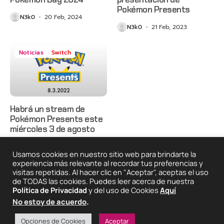
Pokémon Presents
N3k0
20 Feb, 2024
N3k0
21 Feb, 2023
Noticias
Switch
Habrá un stream de
Pokémon Presents este
miércoles 3 de agosto
N3k0
01 Ago, 2022
Usamos cookies en nuestro sitio web para brindarte la
experiencia más relevante al recordar tus preferencias y
visitas repetidas. Al hacer clic en "Aceptar", aceptas el uso
de TODAS las cookies. Puedes leer acerca de nuestra
2025 © Degeneraciónx.com | Anime, Games & Nothing
Política de Privacidad
y del uso de Cookies
Aquí
Else
Quiénes
Condiciones De
Políticas De
¡Colabora!
No estoy de acuerdo
.
Somos
Uso
Privacidad
Opciones de Cookies
Aceptar