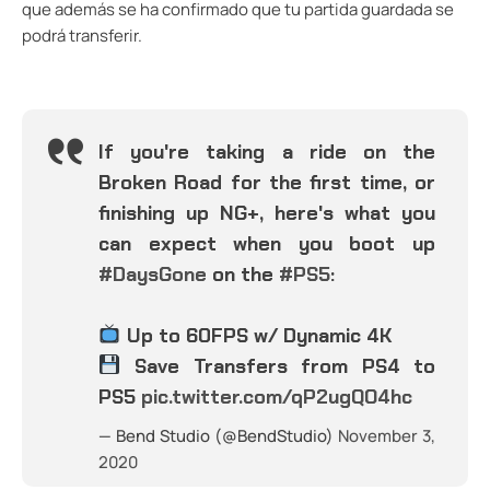
que además se ha confirmado que tu partida guardada se
podrá transferir.
If you're taking a ride on the
Broken Road for the first time, or
finishing up NG+, here's what you
can expect when you boot up
#DaysGone
on the
#PS5
:
Up to 60FPS w/ Dynamic 4K
Save Transfers from PS4 to
PS5
pic.twitter.com/qP2ugQO4hc
— Bend Studio (@BendStudio)
November 3,
2020