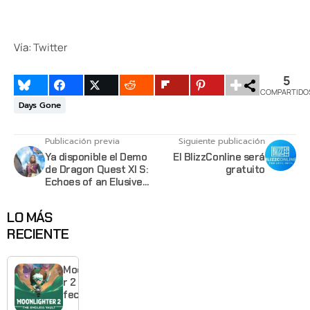
Vía:
Twitter
5
COMPARTIDO
Days Gone
Publicación previa
Siguiente publicación
Ya disponible el Demo
El BlizzConline será
de Dragon Quest XI S:
gratuito
Echoes of an Elusive
Age – Definitive
Edition en PS4, Xbox
LO MÁS
One y PC
RECIENTE
Moonlighte
r 2 ya tiene
fecha y
puedes