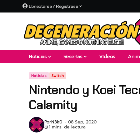
Conectarse / Registrase
Noticias
Reseñas
Vídeos
Anim
Noticias
Switch
Nintendo y Koei Tec
Calamity
Por
N3k0
08 Sep, 2020
1 mins. de lectura