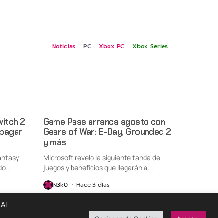
Noticias
PC
Xbox PC
Xbox Series
witch 2
Game Pass arranca agosto con
 pagar
Gears of War: E-Day, Grounded 2
y más
antasy
Microsoft reveló la siguiente tanda de
do
juegos y beneficios que llegarán a...
N3k0
Hace 3 días
 Al