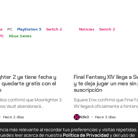
as
PC
PlayStation 5
Switch 2
Noticias
Switch 2
PC
Xbox Series
hter 2 ya tiene fecha y
Final Fantasy XIV llega a S
quedarte gratis con el
y te deja jugar un mes sin
o
suscripción
udios confirmó que Moonlighter 2:
Square Enix confirmó que Final F
ess Vault abandonará
XIV llegará oficialmente a Ninten
nte...
Switch...
Hace 2 días
N3k0
Hace 3 días
ia más relevante al recordar tus preferencias y visitas repetidas.
 Puedes leer acerca de nuestra
Política de Privacidad
y del uso de