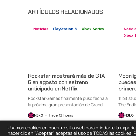
ARTÍCULOS RELACIONADOS
Noticias
PlayStation 5
Xbox Series
Notici
Xbox 
Rockstar mostrará más de GTA
Moonlig
6 en agosto con estreno
puedes 
anticipado en Netflix
primer
Rockstar Games finalmente puso fecha a
11 bit st
la próxima gran presentación de Grand...
The Endl
oficialme
N3k0
Hace 13 horas
N3k0
Usamos cookies en nuestro sitio web para brindarte la experienc
hacer clic en "Aceptar", aceptas el uso de TODAS las cookies.