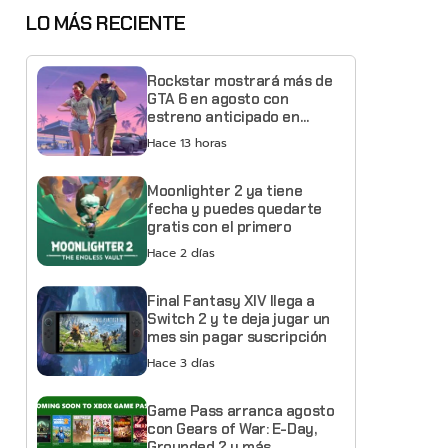
LO MÁS RECIENTE
Rockstar mostrará más de
GTA 6 en agosto con
estreno anticipado en
Netflix
Hace 13 horas
Moonlighter 2 ya tiene
fecha y puedes quedarte
gratis con el primero
Hace 2 días
Final Fantasy XIV llega a
Switch 2 y te deja jugar un
mes sin pagar suscripción
Hace 3 días
Game Pass arranca agosto
con Gears of War: E-Day,
Grounded 2 y más