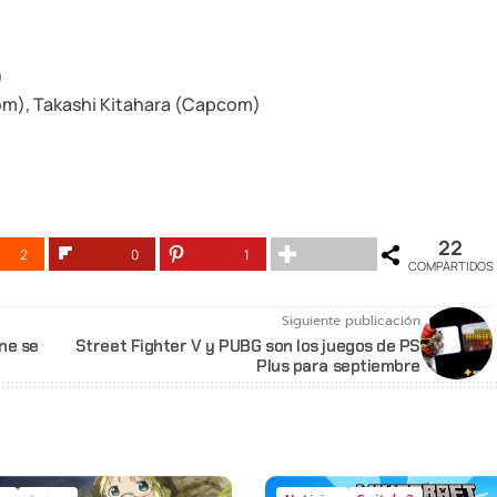
)
om), Takashi Kitahara (Capcom)
22
2
0
1
COMPARTIDOS
Siguiente publicación
ne se
Street Fighter V y PUBG son los juegos de PS
Plus para septiembre