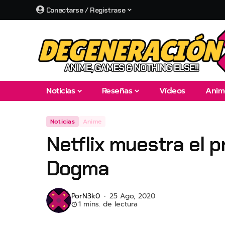
Conectarse / Registrase
Noticias
Reseñas
Vídeos
Anim
Noticias
Anime
Netflix muestra el p
Dogma
Por
N3k0
25 Ago, 2020
1 mins. de lectura