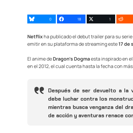
0
18
1
Netflix
ha publicado el debut trailer para su ser
emitir en su plataforma de streaming este
17 de
El anime de
Dragon’s Dogma
esta inspirado en e
en el 2012, el cual cuenta hasta la fecha con más
Después de ser devuelto a la v
debe luchar contra los monstruo
mientras busca venganza del drag
de acción y aventuras renace co