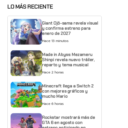
LO MÁS RECIENTE
Giant Ojō-sama revela visual
y confirma estreno para
enero de 2027
Hace 13 minutos
Made in Abyss: Mezameru
Shinpi revela nuevo tráiler,
reparto y tema musical
Hace 2 horas
Minecraft llega a Switch 2
con mejores gráficos y
mucho Mario
Hace 6 horas
Rockstar mostrará más de
GTA 6 en agosto con
estreno anticipado en