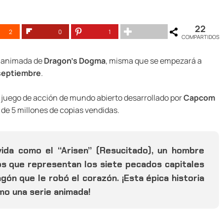
22
2
0
1
COMPARTIDOS
ie animada de
Dragon’s Dogma
, misma que se empezará a
 septiembre
.
l juego de acción de mundo abierto desarrollado por
Capcom
 de 5 millones de copias vendidas.
ida como el “Arisen” (Resucitado), un hombre
s que representan los siete pecados capitales
ón que le robó el corazón. ¡Esta épica historia
mo una serie animada!