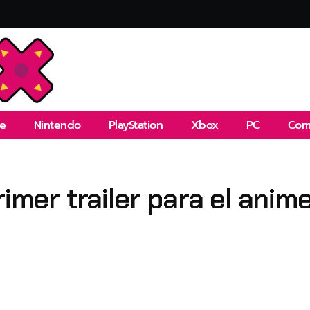
e
Nintendo
PlayStation
Xbox
PC
Com
rimer trailer para el anim