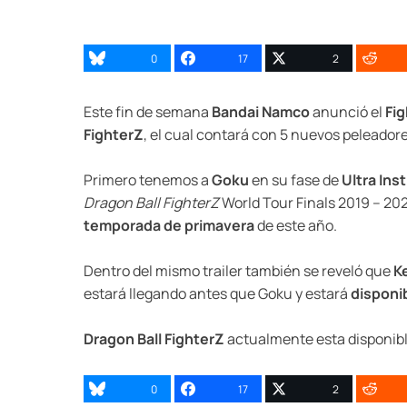
0
17
2
Este fin de semana
Bandai Namco
anunció el
Fig
FighterZ
, el cual contará con 5 nuevos peleadores
Primero tenemos a
Goku
en su fase de
Ultra Ins
Dragon Ball FighterZ
World Tour Finals 2019 – 202
temporada de primavera
de este año.
Dentro del mismo trailer también se reveló que
K
estará llegando antes que Goku y estará
disponi
Dragon Ball FighterZ
actualmente esta disponible
0
17
2