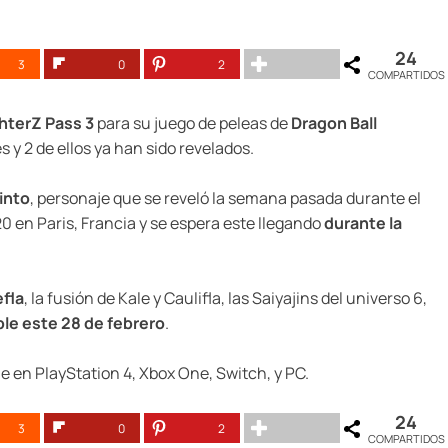
24
3
0
2
COMPARTIDOS
hterZ Pass 3
para su juego de peleas de
Dragon Ball
 y 2 de ellos ya han sido revelados.
tinto
, personaje que se reveló la semana pasada durante el
0 en Paris, Francia y se espera este llegando
durante la
efla
, la fusión de Kale y Caulifla, las Saiyajins del universo 6,
ble este 28 de febrero
.
 en PlayStation 4, Xbox One, Switch, y PC.
24
3
0
2
COMPARTIDOS