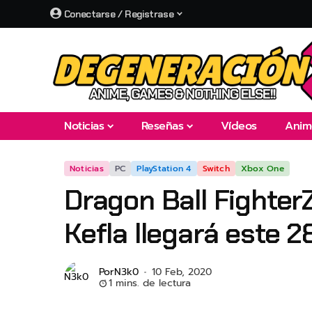
Conectarse / Registrase
Noticias
Reseñas
Vídeos
Anim
Noticias
PC
PlayStation 4
Switch
Xbox One
Dragon Ball Fighter
Kefla llegará este 2
Por
N3k0
10 Feb, 2020
1 mins. de lectura