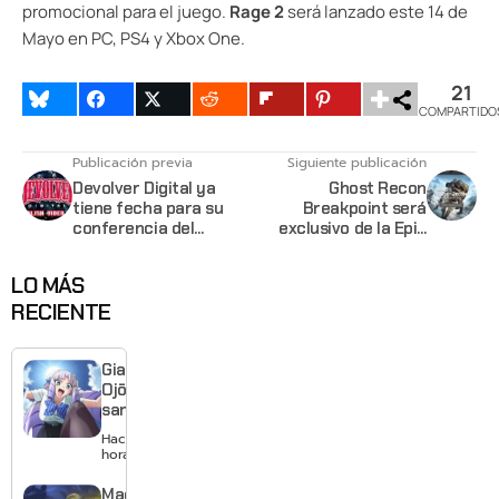
promocional para el juego.
Rage 2
será lanzado este 14 de
Mayo en PC, PS4 y Xbox One.
21
COMPARTIDO
Publicación previa
Siguiente publicación
Devolver Digital ya
Ghost Recon
tiene fecha para su
Breakpoint será
conferencia del
exclusivo de la Epic
#E32019
Games Store
LO MÁS
RECIENTE
Giant
Ojō-
sama
revela
Hace 8
visual y
horas
confirma
estreno
Made in