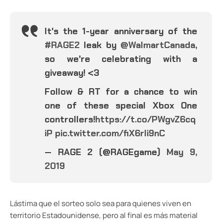
It's the 1-year anniversary of the
#RAGE2
leak by
@WalmartCanada
,
so we're celebrating with a
giveaway! <3
Follow & RT for a chance to win
one of these special Xbox One
controllers!
https://t.co/PWgvZ6cq
iP
pic.twitter.com/fiX6rli9nC
— RAGE 2 (@RAGEgame)
May 9,
2019
Lástima que el sorteo solo sea para quienes viven en
territorio Estadounidense, pero al final es más material