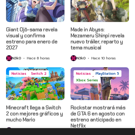
Giant Ojō-sama revela
Made in Abyss:
visual y confirma
Mezameru Shinpi revela
estreno para enero de
nuevo tráiler, reparto y
2027
tema musical
N3k0
Hace 8 horas
N3k0
Hace 10 horas
Noticias
Switch 2
Noticias
PlayStation 5
Xbox Series
Minecraft llega a Switch
Rockstar mostrará más
2 con mejores gráficos y
de GTA 6 en agosto con
mucho Mario
estreno anticipado en
Netflix
N3k0
Hace 14 horas