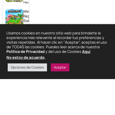
Shinpi
Hace 1 día
2027
revela
nuevo
Minecraft
tráiler,
llega a
reparto y
Switch 2
tema
con
Hace 2 días
musical
mejores
Usamos cookies en nuestro sitio web para brindarte la
gráficos
Rockstar
experiencia más relevante al recordar tus preferencias y
y mucho
mostrará
visitas repetidas. Al hacer clic en "Aceptar", aceptas el uso
Mario
más de
de TODAS las cookies. Puedes leer acerca de nuestra
GTA 6 en
Política de Privacidad
y del uso de Cookies
Aquí
Hace 2 días
agosto
No estoy de acuerdo
.
con
estreno
Opciones de Cookies
Aceptar
anticipado
en Netflix
ARTÍCULOS RELACIONADOS
Noticias
Anime
Noticias
Anime