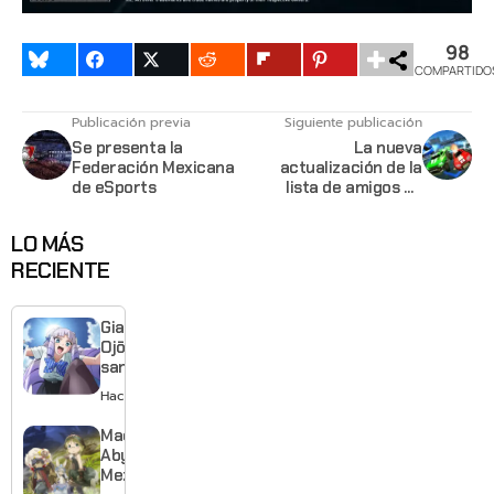
98
COMPARTIDO
Publicación previa
Siguiente publicación
Se presenta la
La nueva
Federación Mexicana
actualización de la
de eSports
lista de amigos en
Rocket League te
permite crear grupos
LO MÁS
multiplataforma
RECIENTE
Giant
Ojō-
sama
revela
Hace 1 día
visual y
confirma
Made in
estreno
Abyss:
para
Mezameru
enero de