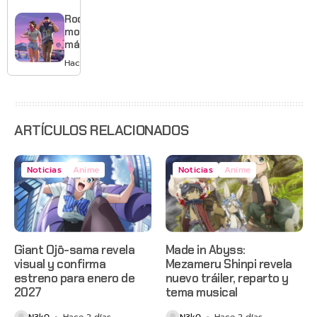
mejores
gráficos
Rockstar
y mucho
mostrará
Mario
más de
GTA 6 en
Hace 3 días
agosto
con
estreno
anticipado
en Netflix
ARTÍCULOS RELACIONADOS
Noticias
Anime
Noticias
Anime
Giant Ojō-sama revela
Made in Abyss:
visual y confirma
Mezameru Shinpi revela
estreno para enero de
nuevo tráiler, reparto y
2027
tema musical
N3k0
Hace 2 días
N3k0
Hace 2 días