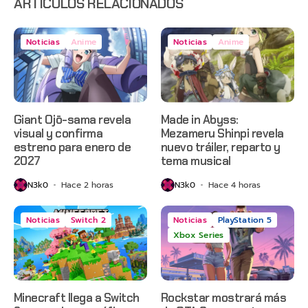
ARTÍCULOS RELACIONADOS
Noticias
Anime
Noticias
Anime
Giant Ojō-sama revela
Made in Abyss:
visual y confirma
Mezameru Shinpi revela
estreno para enero de
nuevo tráiler, reparto y
2027
tema musical
N3k0
Hace 2 horas
N3k0
Hace 4 horas
Noticias
Switch 2
Noticias
PlayStation 5
Xbox Series
Minecraft llega a Switch
Rockstar mostrará más