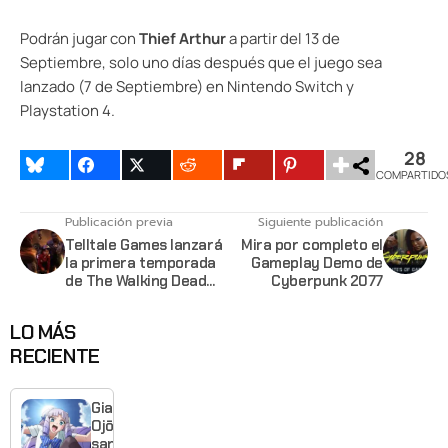
Podrán jugar con
Thief Arthur
a partir del 13 de
Septiembre, solo uno días después que el juego sea
lanzado (7 de Septiembre) en Nintendo Switch y
Playstation 4.
28
COMPARTIDO
Publicación previa
Siguiente publicación
Telltale Games lanzará
Mira por completo el
la primera temporada
Gameplay Demo de
de The Walking Dead
Cyberpunk 2077
en el Switch la próxima
semana
LO MÁS
RECIENTE
Giant
Ojō-
sama