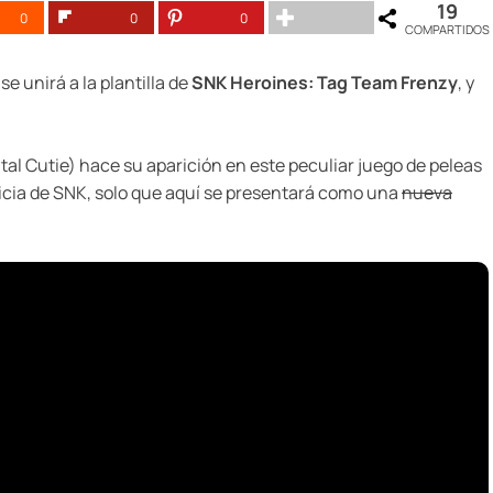
19
0
0
0
COMPARTIDOS
e unirá a la plantilla de
SNK Heroines: Tag Team Frenzy
, y
atal Cutie) hace su aparición en este peculiar juego de peleas
uicia de SNK, solo que aquí se presentará como una
nueva