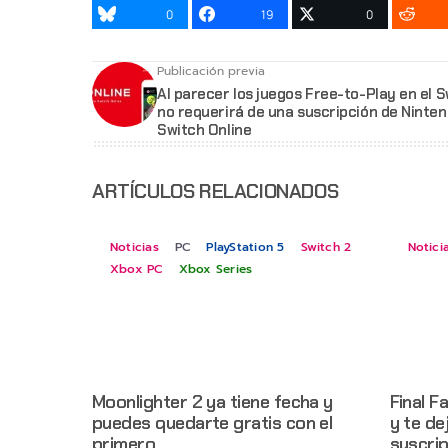
0
19
0
Publicación previa
Al parecer los juegos Free-to-Play en el 
no requerirá de una suscripción de Ninte
Switch Online
ARTÍCULOS RELACIONADOS
Noticias
PC
PlayStation 5
Switch 2
Notici
Xbox PC
Xbox Series
Moonlighter 2 ya tiene fecha y
Final F
puedes quedarte gratis con el
y te de
primero
suscri