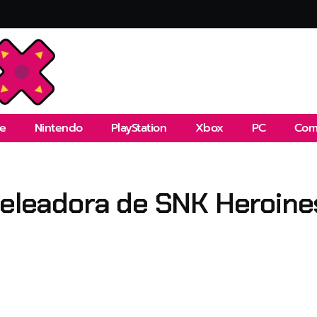
e
Nintendo
PlayStation
Xbox
PC
Com
 peleadora de SNK Heroin