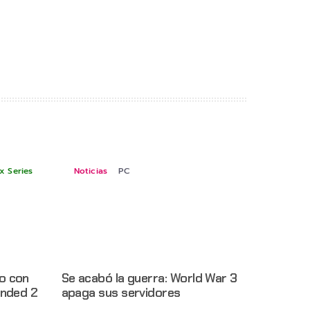
x Series
Noticias
PC
o con
Se acabó la guerra: World War 3
unded 2
apaga sus servidores