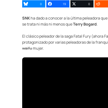
0
19
0
SNK
ha dado a conocer a la última peleadora que s
se trata ni más ni menos que
Terry Bogard
.
El clásico peleador de la saga Fatal Fury (ahora F
protagonizado por varias peleadoras de la franq
waifu
mujer.