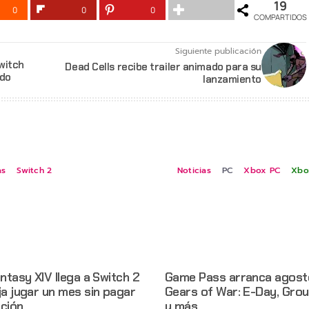
19
0
0
0
COMPARTIDOS
Siguiente publicación
Switch
Dead Cells recibe trailer animado para su
ndo
lanzamiento
as
Switch 2
Noticias
PC
Xbox PC
Xbo
antasy XIV llega a Switch 2
Game Pass arranca agost
ja jugar un mes sin pagar
Gears of War: E-Day, Gro
pción
y más