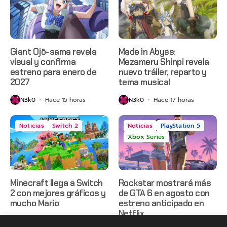
Giant Ojō-sama revela
Made in Abyss:
visual y confirma
Mezameru Shinpi revela
estreno para enero de
nuevo tráiler, reparto y
2027
tema musical
N3k0
Hace 15 horas
N3k0
Hace 17 horas
Noticias
Switch 2
Noticias
PlayStation 5
Xbox Series
Minecraft llega a Switch
Rockstar mostrará más
2 con mejores gráficos y
de GTA 6 en agosto con
mucho Mario
estreno anticipado en
Netflix
N3k0
Hace 20 horas