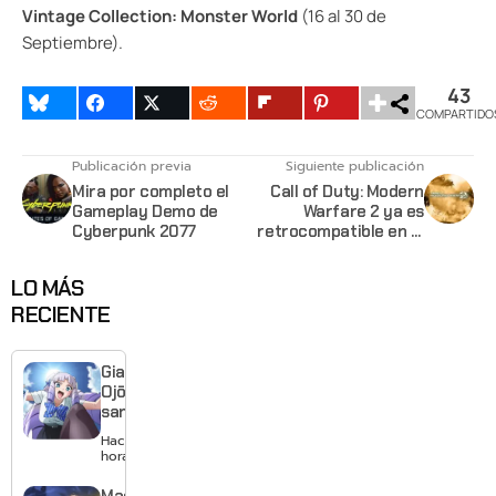
Vintage Collection: Monster World
(16 al 30 de
Septiembre).
43
COMPARTIDO
Publicación previa
Siguiente publicación
Mira por completo el
Call of Duty: Modern
Gameplay Demo de
Warfare 2 ya es
Cyberpunk 2077
retrocompatible en el
Xbox One
LO MÁS
RECIENTE
Giant
Ojō-
sama
revela
Hace 15
visual y
horas
confirma
estreno
Made in