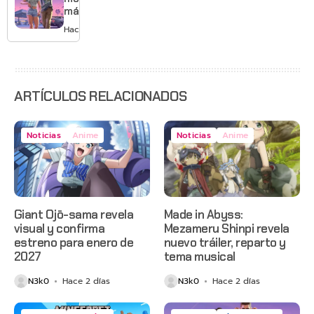
Mario
más de
GTA 6 en
Hace 3 días
agosto
con
estreno
anticipado
en Netflix
ARTÍCULOS RELACIONADOS
Noticias
Anime
Noticias
Anime
Giant Ojō-sama revela
Made in Abyss:
visual y confirma
Mezameru Shinpi revela
estreno para enero de
nuevo tráiler, reparto y
2027
tema musical
N3k0
Hace 2 días
N3k0
Hace 2 días