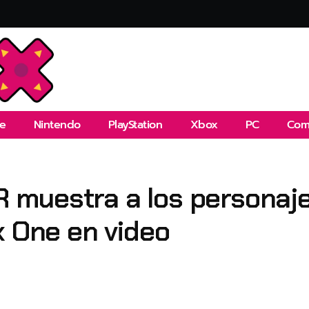
e
Nintendo
PlayStation
Xbox
PC
Com
muestra a los personajes
x One en video