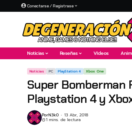
Conectarse / Registrase
Noticias
Reseñas
Vídeos
Anim
Noticias
PC
PlayStation 4
Xbox One
Super Bomberman R 
Playstation 4 y Xbo
Por
N3k0
13 Abr, 2018
1 mins. de lectura