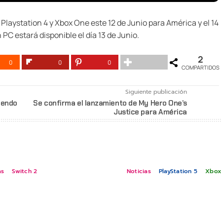
 Playstation 4 y Xbox One este 12 de Junio para América y el 14
PC estará disponible el día 13 de Junio.
2
0
0
0
COMPARTIDOS
Siguiente publicación
ntendo
Se confirma el lanzamiento de My Hero One’s
Justice para América
as
Switch 2
Noticias
PlayStation 5
Xbox