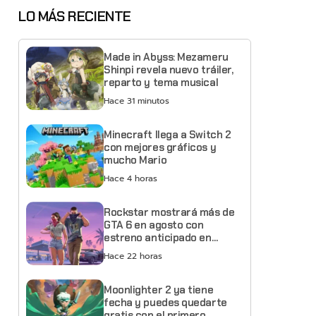
LO MÁS RECIENTE
Made in Abyss: Mezameru
Shinpi revela nuevo tráiler,
reparto y tema musical
Hace 31 minutos
Minecraft llega a Switch 2
con mejores gráficos y
mucho Mario
Hace 4 horas
Rockstar mostrará más de
GTA 6 en agosto con
estreno anticipado en
Netflix
Hace 22 horas
Moonlighter 2 ya tiene
fecha y puedes quedarte
gratis con el primero