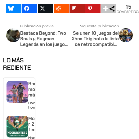
15
COMPARTIDO
Publicación previa
Siguiente publicación
Destaca Beyond: Two
Se unen 10 juegos del
Souls y Rayman
Xbox Original a la lista
Legends en los juegos
de retrocompatibles
gratis de Mayo para
del Xbox One
Playstation
LO MÁS
RECIENTE
Rockstar
mostrará
más de
GTA 6 en
Hace 2
agosto
horas
con
estreno
Moonlighte
anticipado
r 2 ya tiene
en Netflix
fecha y
puedes
Hace 1 día