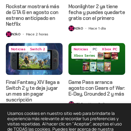
Rockstar mostrará más
Moonlighter 2 ya tiene
de GTA 6 en agosto con
fecha y puedes quedarte
estreno anticipado en
gratis con el primero
Netflix
N3k0
Hace 1 día
N3k0
Hace 2 horas
Noticias
Switch 2
Noticias
PC
Xbox PC
Xbox Series
Final Fantasy XIV llega a
Game Pass arranca
Switch 2 y te deja jugar
agosto con Gears of War:
un mes sin pagar
E-Day, Grounded 2 y más
suscripción
N3k0
Hace 2 días
N3k0
Hace 2 días
Usamos cookies en nuestro sitio web para brindarte la
experiencia más relevante al recordar tus preferencias y
visitas repetidas. Al hacer clic en "Aceptar", aceptas el uso
de TODAS las cookies. Puedes leer acerca de nuestra
2025 © Degeneraciónx.com | Anime, Games & Nothing