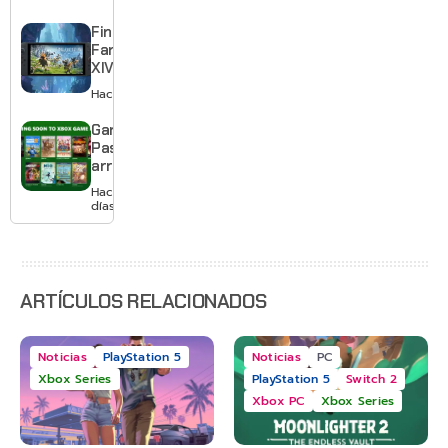
quedarte
gratis con
Final
el primero
Fantasy
XIV llega a
Switch 2 y
Hace 2 días
te deja
jugar un
Game
mes sin
Pass
pagar
arranca
suscripción
agosto
Hace 2
con
días
Gears of
War: E-
Day,
Grounded
2 y más
ARTÍCULOS RELACIONADOS
Noticias
PlayStation 5
Noticias
PC
Xbox Series
PlayStation 5
Switch 2
Xbox PC
Xbox Series