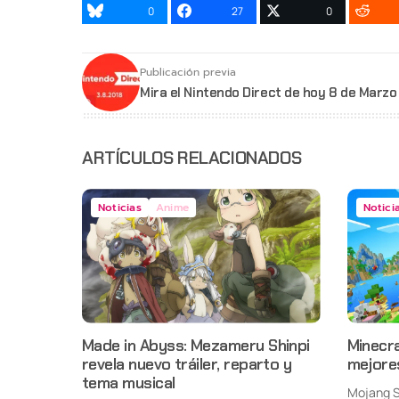
0
27
0
Publicación previa
Mira el Nintendo Direct de hoy 8 de Marzo
ARTÍCULOS RELACIONADOS
Noticias
Anime
Notici
Made in Abyss: Mezameru Shinpi
Minecra
revela nuevo tráiler, reparto y
mejore
tema musical
Mojang S