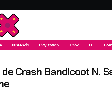
e
Nintendo
PlayStation
Xbox
PC
Com
 de Crash Bandicoot N. S
One