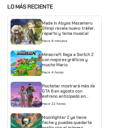
LO MÁS RECIENTE
Made in Abyss: Mezameru
Shinpi revela nuevo tráiler,
reparto y tema musical
Hace 8 minutos
Minecraft llega a Switch 2
con mejores gráficos y
mucho Mario
Hace 4 horas
Rockstar mostrará más de
GTA 6 en agosto con
estreno anticipado en
Netflix
Hace 22 horas
Moonlighter 2 ya tiene
fecha y puedes quedarte
gratis con el primero