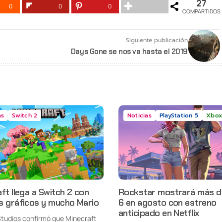
27
0
0
0
COMPARTIDOS
Siguiente publicación
Days Gone se nos va hasta el 2019
as
Switch 2
Noticias
PlayStation 5
Xbox
ft llega a Switch 2 con
Rockstar mostrará más d
s gráficos y mucho Mario
6 en agosto con estreno
anticipado en Netflix
tudios confirmó que Minecraft