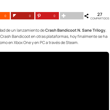
27
0
0
0
COMPARTIDOS
dad de un lanzamiento de
Crash Bandicoot N. Sane Trilogy
,
e Crash Bandicoot en otras plataformas, hoy finalmente se ha
 como en Xbox One y en PC a través de Steam.