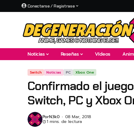
Conectarse / Registrase
Noticias
Reseñas
Vídeos
Anim
Switch
Noticias
PC
Xbox One
Confirmado el juego
Switch, PC y Xbox 
Por
N3k0
08 Mar, 2018
1 mins. de lectura