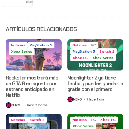
con
días
Gears of
War: E-
Day,
Grounded
2 y más
ARTÍCULOS RELACIONADOS
Noticias
PlayStation 5
Noticias
PC
Xbox Series
PlayStation 5
Switch 2
Xbox PC
Xbox Series
Rockstar mostrará más
Moonlighter 2 ya tiene
de GTA 6 en agosto con
fecha y puedes quedarte
estreno anticipado en
gratis con el primero
Netflix
N3k0
Hace 1 día
N3k0
Hace 2 horas
Noticias
Switch 2
Noticias
PC
Xbox PC
Xbox Series