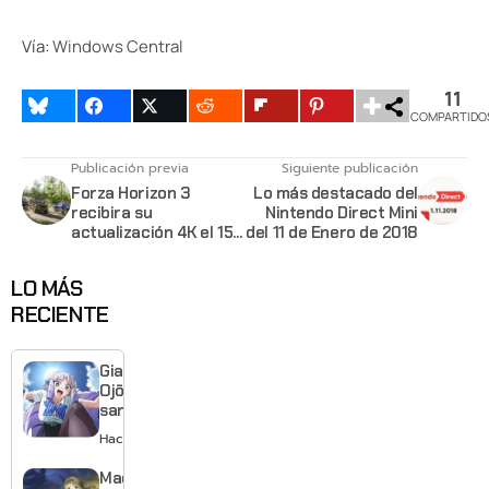
Vía:
Windows Central
11
COMPARTIDO
Publicación previa
Siguiente publicación
Forza Horizon 3
Lo más destacado del
recibira su
Nintendo Direct Mini
actualización 4K el 15
del 11 de Enero de 2018
de Enero
LO MÁS
RECIENTE
Giant
Ojō-
sama
revela
Hace 1 día
visual y
confirma
Made in
estreno