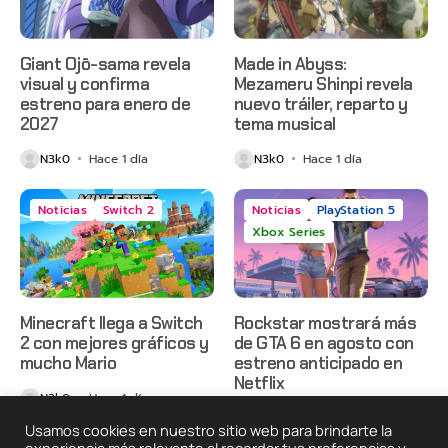
Giant Ojō-sama revela
Made in Abyss:
visual y confirma
Mezameru Shinpi revela
estreno para enero de
nuevo tráiler, reparto y
2027
tema musical
N3k0
Hace 1 día
N3k0
Hace 1 día
Noticias
Switch 2
Noticias
PlayStation 5
Xbox Series
Minecraft llega a Switch
Rockstar mostrará más
2 con mejores gráficos y
de GTA 6 en agosto con
mucho Mario
estreno anticipado en
Netflix
N3k0
Hace 1 día
N3k0
Hace 2 días
Usamos cookies en nuestro sitio web para brindarte la