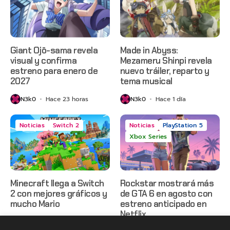
Giant Ojō-sama revela
Made in Abyss:
visual y confirma
Mezameru Shinpi revela
estreno para enero de
nuevo tráiler, reparto y
2027
tema musical
N3k0
Hace 23 horas
N3k0
Hace 1 día
Noticias
Switch 2
Noticias
PlayStation 5
Xbox Series
Minecraft llega a Switch
Rockstar mostrará más
2 con mejores gráficos y
de GTA 6 en agosto con
mucho Mario
estreno anticipado en
Netflix
N3k0
Hace 1 día