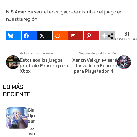
NIS America
será el encargado de distribuir el juego en
nuestra región.
31
COMPARTIDO
Publicación previa
Siguiente publicación
Estos son los juegos
Xenon Valkyrie+ será
gratis de Febrero para
lanzado en Febrero
Xbox
para Playstation 4 y
Xbox One
LO MÁS
RECIENTE
Giant
Ojō-
sama
revela
Hace 23
visual y
horas