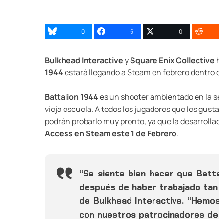
0
5
0
Bulkhead Interactive
y
Square Enix Collective
h
1944
estará llegando a Steam en febrero dentro 
Battalion 1944
es un shooter ambientado en la se
vieja escuela. A todos los jugadores que les gusta
podrán probarlo muy pronto, ya que la desarroll
Access en Steam este 1 de Febrero
.
“Se siente bien hacer que Batt
después de haber trabajado tan 
de Bulkhead Interactive. “Hemo
con nuestros patrocinadores de