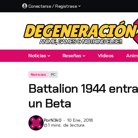
Conectarse / Registrase
Noticias
Reseñas
Vídeos
Anim
Noticias
PC
Battalion 1944 entr
un Beta
Por
N3k0
10 Ene, 2018
1 mins. de lectura