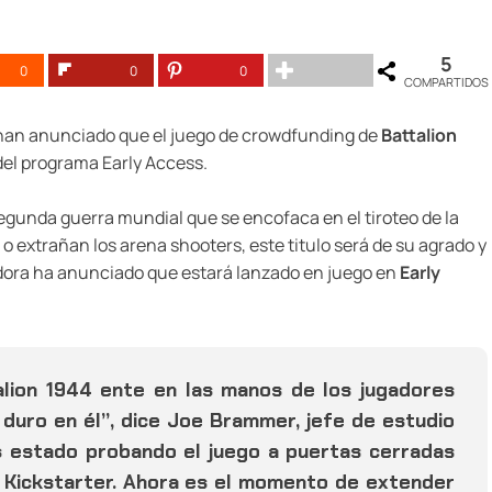
5
0
0
0
COMPARTIDOS
an anunciado que el juego de crowdfunding de
Battalion
del programa Early Access.
gunda guerra mundial que se encofaca en el tiroteo de la
 o extrañan los arena shooters, este titulo será de su agrado y
adora ha anunciado que estará lanzado en juego en
Early
alion 1944 ente en las manos de los jugadores
duro en él”, dice Joe Brammer, jefe de estudio
s estado probando el juego a puertas cerradas
 Kickstarter. Ahora es el momento de extender