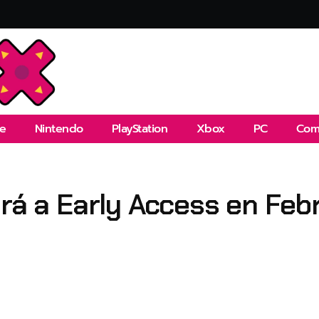
e
Nintendo
PlayStation
Xbox
PC
Com
ará a Early Access en Feb