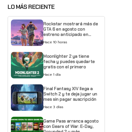
LO MÁS RECIENTE
Rockstar mostrará más de
GTA 6 en agosto con
estreno anticipado en
Netflix
Hace 10 horas
Moonlighter 2 ya tiene
fecha y puedes quedarte
gratis con el primero
Hace 1 día
Final Fantasy XIV llega a
Switch 2 y te deja jugar un
mes sin pagar suscripción
Hace 3 días
Game Pass arranca agosto
con Gears of War: E-Day,
Grounded 2 y más