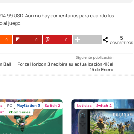
 $14.99 USD. Aún no hay comentarios para cuando los
 al juego.
5
0
0
0
COMPARTIDOS
Siguiente publicación
n Ball
Forza Horizon 3 recibira su actualización 4K el
15 de Enero
as
PC
PlayStation 5
Switch 2
Noticias
Switch 2
PC
Xbox Series