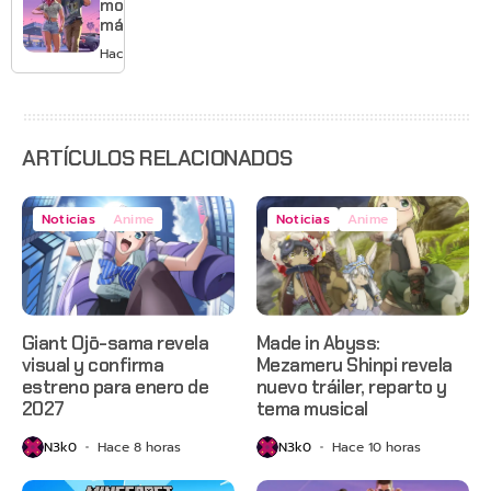
Mario
mostrará
más de
GTA 6 en
Hace 1 día
agosto
con
estreno
anticipado
en Netflix
ARTÍCULOS RELACIONADOS
Noticias
Anime
Noticias
Anime
Giant Ojō-sama revela
Made in Abyss:
visual y confirma
Mezameru Shinpi revela
estreno para enero de
nuevo tráiler, reparto y
2027
tema musical
N3k0
Hace 8 horas
N3k0
Hace 10 horas