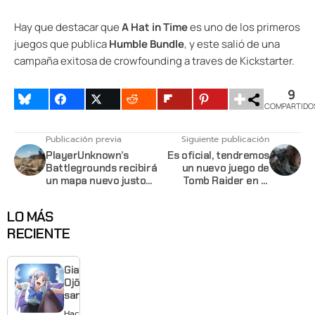
Hay que destacar que
A Hat in Time
es uno de los primeros
juegos que publica
Humble Bundle
, y este salió de una
campaña exitosa de crowfounding a traves de Kickstarter.
9
COMPARTIDO
Publicación previa
Siguiente publicación
PlayerUnknown’s
Es oficial, tendremos
Battlegrounds recibirá
un nuevo juego de
un mapa nuevo justo
Tomb Raider en el
antes de su
2018
lanzamiento
LO MÁS
RECIENTE
Giant
Ojō-
sama
revela
Hace 3