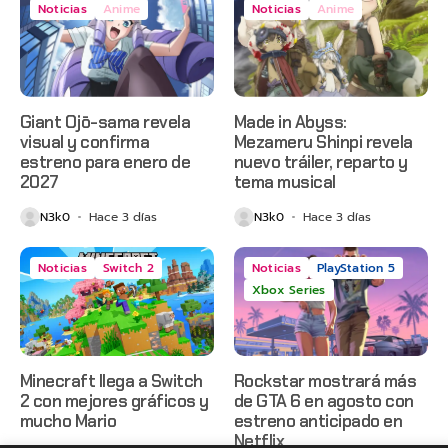
Noticias
Anime
Noticias
Anime
Giant Ojō-sama revela
Made in Abyss:
visual y confirma
Mezameru Shinpi revela
estreno para enero de
nuevo tráiler, reparto y
2027
tema musical
N3k0
Hace 3 días
N3k0
Hace 3 días
Noticias
Switch 2
Noticias
PlayStation 5
Xbox Series
Minecraft llega a Switch
Rockstar mostrará más
2 con mejores gráficos y
de GTA 6 en agosto con
mucho Mario
estreno anticipado en
Netflix