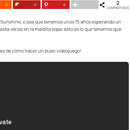
2
0
0
0
COMPARTIDOS
io Sunshine, o sea que tenemos unos 15 años esperando un
asta verlas en la maldita sopa, ésto es lo que tenemos que
res de cómo hacer un buen videojuego!