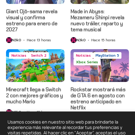
Giant Ojō-sama revela
Made in Abyss:
visual y confirma
Mezameru Shinpi revela
estreno para enero de
nuevo tráiler, reparto y
2027
tema musical
N3k0
Hace 13 horas
N3k0
Hace 15 horas
Noticias
Switch 2
Noticias
PlayStation 5
Xbox Series
Minecraft llega a Switch
Rockstar mostrará más
2 con mejores gráficos y
de GTA 6 en agosto con
mucho Mario
estreno anticipado en
Netflix
N3k0
Hace 19 horas
N3k0
Hace 2 días
Usamos cookies en nuestro sitio web para brindarte la
experiencia más relevante al recordar tus preferencias y
visitas repetidas. Al hacer clic en "Aceptar", aceptas el uso