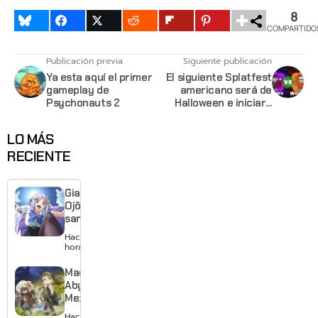
8
COMPARTIDO
Publicación previa
Siguiente publicación
Ya esta aquí el primer
El siguiente Splatfest
gameplay de
americano será de
Psychonauts 2
Halloween e iniciará
esta semana
LO MÁS
RECIENTE
Giant
Ojō-
sama
revela
Hace 13
visual y
horas
confirma
estreno
Made in
para
Abyss:
enero de
Mezameru
2027
Shinpi
Hace 15