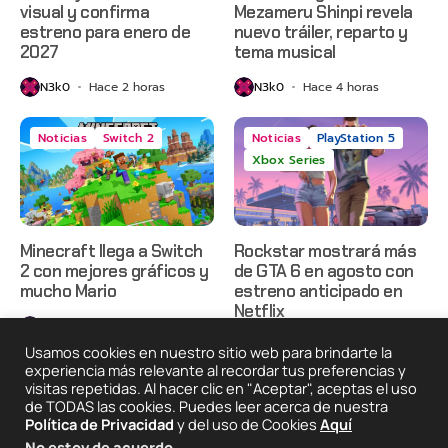
visual y confirma
Mezameru Shinpi revela
estreno para enero de
nuevo tráiler, reparto y
2027
tema musical
N3k0
Hace 2 horas
N3k0
Hace 4 horas
Noticias
Switch 2
Noticias
PlayStation 5
Xbox Series
Minecraft llega a Switch
Rockstar mostrará más
2 con mejores gráficos y
de GTA 6 en agosto con
mucho Mario
estreno anticipado en
Netflix
N3k0
Hace 8 horas
N3k0
Hace 1 día
Usamos cookies en nuestro sitio web para brindarte la
experiencia más relevante al recordar tus preferencias y
visitas repetidas. Al hacer clic en "Aceptar", aceptas el uso
de TODAS las cookies. Puedes leer acerca de nuestra
2025 © Degeneraciónx.com | Anime, Games & Nothing
Política de Privacidad
y del uso de Cookies
Aquí
Else
No estoy de acuerdo
.