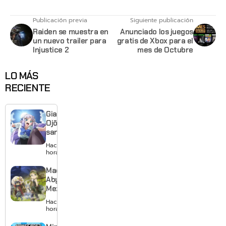
Publicación previa
Siguiente publicación
Raiden se muestra en
Anunciado los juegos
un nuevo trailer para
gratis de Xbox para el
Injustice 2
mes de Octubre
LO MÁS
RECIENTE
Giant
Ojō-
sama
revela
Hace 2
visual y
horas
confirma
estreno
Made in
para
Abyss:
enero de
Mezameru
2027
Shinpi
Hace 4
revela
horas
nuevo
tráiler,