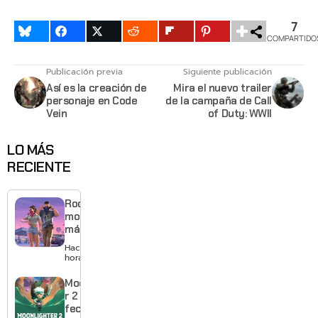
7
COMPARTIDO
Publicación previa
Siguiente publicación
Así es la creación de
Mira el nuevo trailer
personaje en Code
de la campaña de Call
Vein
of Duty: WWII
LO MÁS
RECIENTE
Rockstar
mostrará
más de
GTA 6 en
Hace 6
agosto
horas
con
estreno
Moonlighte
anticipado
r 2 ya tiene
en Netflix
fecha y