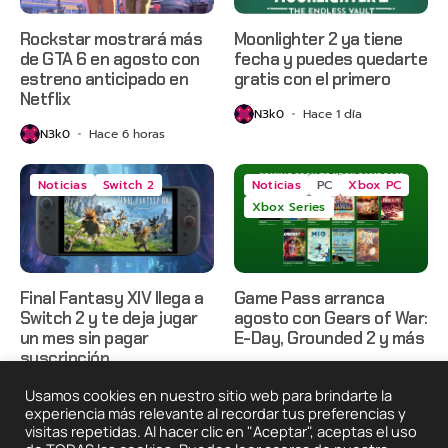
Rockstar mostrará más
Moonlighter 2 ya tiene
de GTA 6 en agosto con
fecha y puedes quedarte
estreno anticipado en
gratis con el primero
Netflix
N3k0
Hace 1 día
N3k0
Hace 6 horas
Noticias
Switch 2
Noticias
PC
Xbox PC
Xbox Series
Final Fantasy XIV llega a
Game Pass arranca
Switch 2 y te deja jugar
agosto con Gears of War:
un mes sin pagar
E-Day, Grounded 2 y más
suscripción
N3k0
Hace 2 días
N3k0
Hace 2 días
Usamos cookies en nuestro sitio web para brindarte la
experiencia más relevante al recordar tus preferencias y
visitas repetidas. Al hacer clic en "Aceptar", aceptas el uso