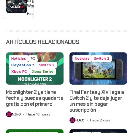
la guerra:
Grounded
World War
2 y más
3 apaga
Hace 3 días
sus
servidores
ARTÍCULOS RELACIONADOS
Noticias
PC
Noticias
Switch 2
PlayStation 5
Switch 2
Xbox PC
Xbox Series
Moonlighter 2 ya tiene
Final Fantasy XIV llega a
fecha y puedes quedarte
Switch 2 y te deja jugar
gratis con el primero
un mes sin pagar
suscripción
N3k0
Hace 18 horas
N3k0
Hace 2 días