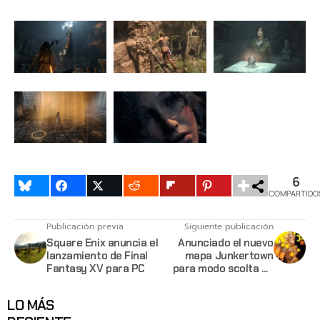
6
COMPARTIDO
Publicación previa
Siguiente publicación
Square Enix anuncia el
Anunciado el nuevo
lanzamiento de Final
mapa Junkertown
Fantasy XV para PC
para modo scolta en
Overwatch
LO MÁS