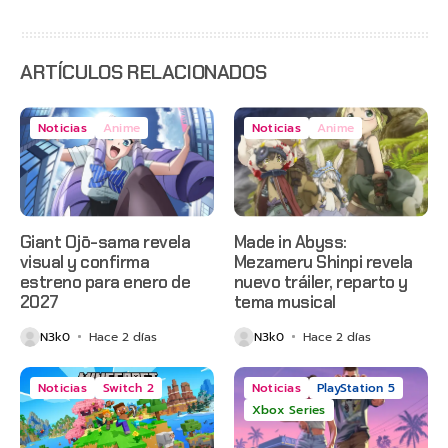
con
estreno
anticipado
en Netflix
ARTÍCULOS RELACIONADOS
Noticias
Anime
Noticias
Anime
Giant Ojō-sama revela
Made in Abyss:
visual y confirma
Mezameru Shinpi revela
estreno para enero de
nuevo tráiler, reparto y
2027
tema musical
N3k0
Hace 2 días
N3k0
Hace 2 días
Noticias
Switch 2
Noticias
PlayStation 5
Xbox Series